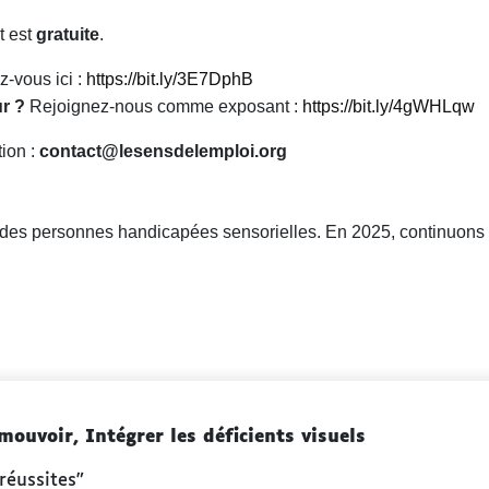
t est
gratuite
.
z-vous ici :
https://bit.ly/3E7DphB
r ?
Rejoignez-nous comme exposant :
https://bit.ly/4gWHLqw
tion :
contact@lesensdelemploi.org
i des personnes handicapées sensorielles. En 2025, continuons
ouvoir, Intégrer les déficients visuels
réussites”